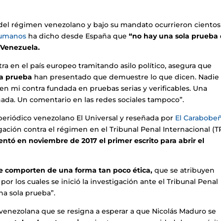
l del régimen venezolano y bajo su mandato ocurrieron ciento
humanos
ha dicho desde España que
“no hay una sola prueba
 Venezuela.
a en el país europeo tramitando asilo político, asegura que
la prueba
han presentado que demuestre lo que dicen. Nadie
n mi contra fundada en pruebas serias y verificables. Una
nada. Un comentario en las redes sociales tampoco”.
periódico venezolano El Universal y reseñada por
El Carabobeñ
gación contra el régimen en el Tribunal Penal Internacional (TP
sentó en noviembre de 2017 el primer escrito para abrir el
e comporten de una forma tan poco ética,
que se atribuyen
por los cuales se inició la investigación ante el Tribunal Penal
na sola prueba”.
 venezolana que se resigna a esperar a que Nicolás Maduro se