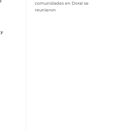
o
comunidades en Doral se
reunieron
 y