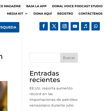
CE MAGAZINE
BAJA LA APP
DORAL VOICE PODCAST STUDIO
MEDIA KIT
DONA AQUÍ
REGISTRO
CONTÁCTENOS
n
Buscar
Entradas
recientes
EE.UU. reporta aumento
récord en las
importaciones de petróleo
venezolano durante julio