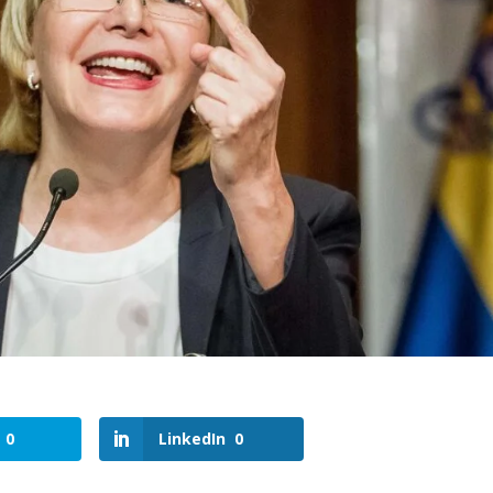
0
LinkedIn
0