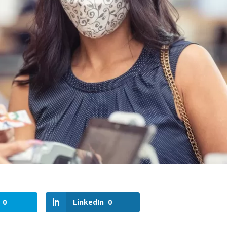
0
LinkedIn
0