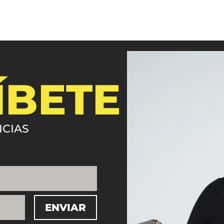
ÍBETE
ICIAS
ENVIAR
=