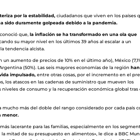
teriza por la estabilidad,
ciudadanos que viven en los países 
ha sido duramente golpeada debido a la pandemia.
 conoció que,
la inflación se ha transformado en una ola que
ndo su mayor nivel en los últimos 39 años al escalar a un
la tendencia alcista.
on un aumento de precios de 10% en el último año), México (7,1
 o Argentina (50%). Las seis mayores economías de la región
han
 vida impulsado,
entre otras cosas, por el incremento en el pre
os, los atascos en las cadenas de suministro que mueven los
os niveles de consumo y la recuperación económica global tras 
o a mucho más del doble del rango considerado por cada país 
ía menor.
o más lacerante para las familias, especialmente en los segmen
la mitad de su presupuesto en alimentos», le dice a BBC Mu