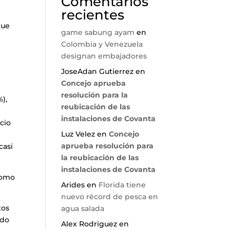
Comentarios
recientes
que
game sabung ayam
en
Colombia y Venezuela
designan embajadores
JoseAdan Gutierrez
en
Concejo aprueba
resolución para la
%),
reubicación de las
instalaciones de Covanta
cio
Luz Velez
en
Concejo
aprueba resolución para
casi
la reubicación de las
instalaciones de Covanta
como
Arides
en
Florida tiene
nuevo récord de pesca en
tos
agua salada
ndo
Alex Rodriguez
en