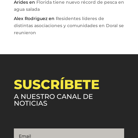
Arides
en
Florida tiene nuevo récord de pesca en
agua salada
Alex Rodriguez
en
Residentes líderes de
distintas asociaciones y comunidades en Doral se
reunieron
SUSCRÍBETE
A NUESTRO CANAL DE
NOTICIAS